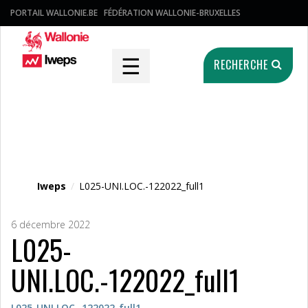
PORTAIL WALLONIE.BE
FÉDÉRATION WALLONIE-BRUXELLES
☰
RECHERCHE
Fichier média
Iweps
/
L025-UNI.LOC.-122022_full1
6 décembre 2022
L025-
UNI.LOC.-122022_full1
L025-UNI.LOC.-122022_full1