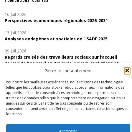
16 Juil 2026
Perspectives économiques régionales 2026-2031
13 Juil 2026
Analyses endogènes et spatiales de l’ISADF 2025
09 Juil 2026
Regards croisés des travailleurs sociaux sur l’accueil
de jour de bas seuil en Wallonie. Enjeux, évolutions et
perspectives
Gérer le consentement
06 Juil 2026
Pour offrir les meilleures expériences, nous utilisons des technologies
Étude d’évaluabilité des Structures
telles que les cookies pour stocker et/ou accéder aux informations des
appareils. Le fait de consentir à ces technologies nous permettra de
d’accompagnement à l’autocréation d’emploi (SAACE)
traiter des données telles que le comportement de navigation ou les ID
uniques sur ce site. Le fait de ne pas consentir ou de retirer son
01 Juil 2026
consentement peut avoir un effet négatif sur certaines caractéristiques et
Pénurie du personnel infirmier :quels indicateurs
fonctions.
d’offre de soins pour comprendre la situation en
Wallonie ?
Accepter