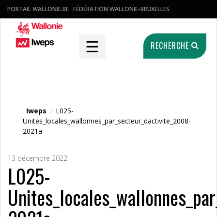
PORTAIL WALLONIE.BE
FÉDÉRATION WALLONIE-BRUXELLES
☰
RECHERCHE
Fichier média
Iweps
/
L025-
Unites_locales_wallonnes_par_secteur_dactivite_2008-
2021a
13 décembre 2022
L025-
Unites_locales_wallonnes_par