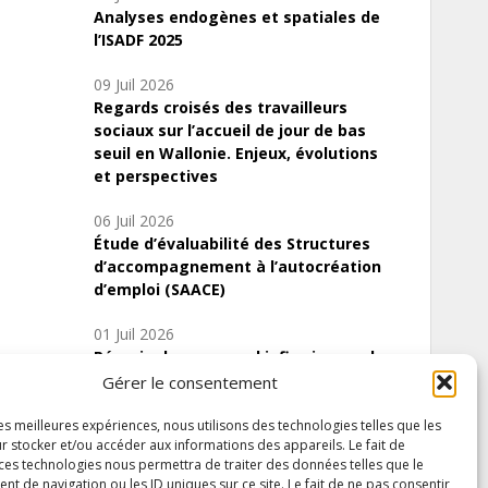
Analyses endogènes et spatiales de
l’ISADF 2025
09 Juil 2026
Regards croisés des travailleurs
sociaux sur l’accueil de jour de bas
seuil en Wallonie. Enjeux, évolutions
et perspectives
06 Juil 2026
Étude d’évaluabilité des Structures
d’accompagnement à l’autocréation
d’emploi (SAACE)
01 Juil 2026
Pénurie du personnel infirmier :quels
indicateurs d’offre de soins pour
Gérer le consentement
comprendre la situation en Wallonie ?
les meilleures expériences, nous utilisons des technologies telles que les
r stocker et/ou accéder aux informations des appareils. Le fait de
 ces technologies nous permettra de traiter des données telles que le
 de navigation ou les ID uniques sur ce site. Le fait de ne pas consentir