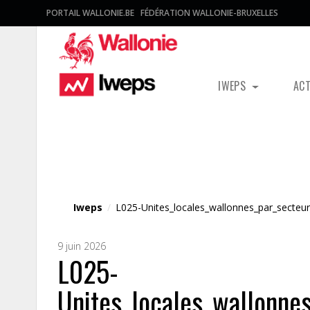
PORTAIL WALLONIE.BE
FÉDÉRATION WALLONIE-BRUXELLES
IWEPS
AC
Fichier média
Iweps
/
L025-Unites_locales_wallonnes_par_secteur
9 juin 2026
L025-
Unites_locales_wallonne