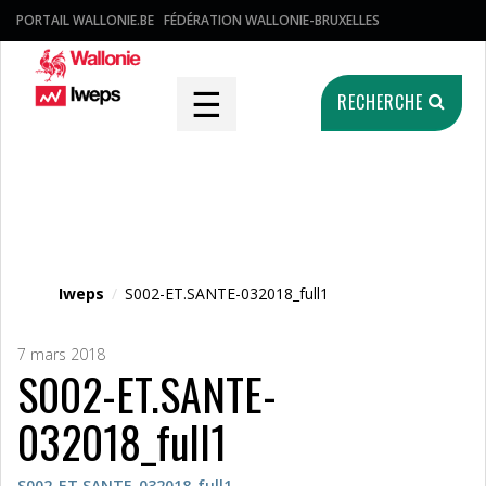
PORTAIL WALLONIE.BE
FÉDÉRATION WALLONIE-BRUXELLES
☰
RECHERCHE
Fichier média
Iweps
/
S002-ET.SANTE-032018_full1
7 mars 2018
S002-ET.SANTE-
032018_full1
S002-ET.SANTE-032018_full1