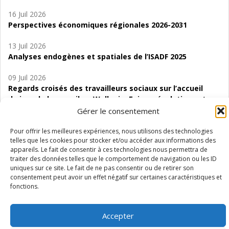
16 Juil 2026
Perspectives économiques régionales 2026-2031
13 Juil 2026
Analyses endogènes et spatiales de l’ISADF 2025
09 Juil 2026
Regards croisés des travailleurs sociaux sur l’accueil
de jour de bas seuil en Wallonie. Enjeux, évolutions et
perspectives
Gérer le consentement
06 Juil 2026
Pour offrir les meilleures expériences, nous utilisons des technologies
telles que les cookies pour stocker et/ou accéder aux informations des
Étude d’évaluabilité des Structures
appareils. Le fait de consentir à ces technologies nous permettra de
d’accompagnement à l’autocréation d’emploi (SAACE)
traiter des données telles que le comportement de navigation ou les ID
uniques sur ce site. Le fait de ne pas consentir ou de retirer son
01 Juil 2026
consentement peut avoir un effet négatif sur certaines caractéristiques et
Pénurie du personnel infirmier :quels indicateurs
fonctions.
d’offre de soins pour comprendre la situation en
Wallonie ?
Accepter