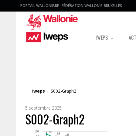
PORTAIL WALLONIE.BE
FÉDÉRATION WALLONIE-BRUXELLES
IWEPS
AC
Fichier média
Iweps
/
S002-Graph2
5 septembre 2025
S002-Graph2