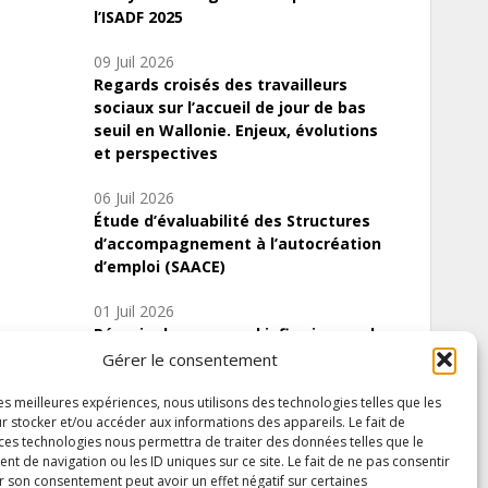
l’ISADF 2025
09 Juil 2026
Regards croisés des travailleurs
sociaux sur l’accueil de jour de bas
seuil en Wallonie. Enjeux, évolutions
et perspectives
06 Juil 2026
Étude d’évaluabilité des Structures
d’accompagnement à l’autocréation
d’emploi (SAACE)
01 Juil 2026
Pénurie du personnel infirmier :quels
indicateurs d’offre de soins pour
Gérer le consentement
comprendre la situation en Wallonie ?
les meilleures expériences, nous utilisons des technologies telles que les
r stocker et/ou accéder aux informations des appareils. Le fait de
 ces technologies nous permettra de traiter des données telles que le
 de navigation ou les ID uniques sur ce site. Le fait de ne pas consentir
Inscrivez-vous à notre newsletter
r son consentement peut avoir un effet négatif sur certaines