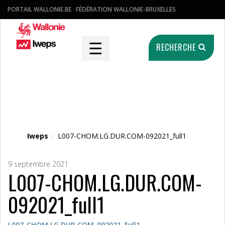
PORTAIL WALLONIE.BE
FÉDÉRATION WALLONIE-BRUXELLES
☰
RECHERCHE
Fichier média
Iweps
/
L007-CHOM.LG.DUR.COM-092021_full1
9 septembre 2021
L007-CHOM.LG.DUR.COM-
092021_full1
L007-CHOM.LG.DUR.COM-092021_full1