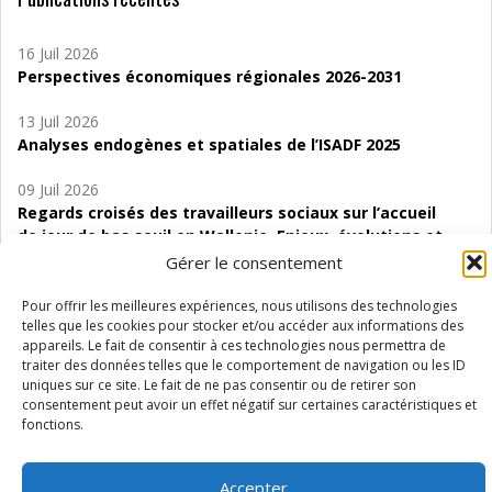
16 Juil 2026
Perspectives économiques régionales 2026-2031
13 Juil 2026
Analyses endogènes et spatiales de l’ISADF 2025
09 Juil 2026
Regards croisés des travailleurs sociaux sur l’accueil
de jour de bas seuil en Wallonie. Enjeux, évolutions et
perspectives
Gérer le consentement
06 Juil 2026
Pour offrir les meilleures expériences, nous utilisons des technologies
Étude d’évaluabilité des Structures
telles que les cookies pour stocker et/ou accéder aux informations des
appareils. Le fait de consentir à ces technologies nous permettra de
d’accompagnement à l’autocréation d’emploi (SAACE)
traiter des données telles que le comportement de navigation ou les ID
uniques sur ce site. Le fait de ne pas consentir ou de retirer son
01 Juil 2026
consentement peut avoir un effet négatif sur certaines caractéristiques et
Pénurie du personnel infirmier :quels indicateurs
fonctions.
d’offre de soins pour comprendre la situation en
Wallonie ?
Accepter