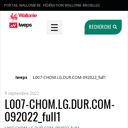
PORTAIL WALLONIE.BE
FÉDÉRATION WALLONIE-BRUXELLES
☰
RECHERCHE
Fichier média
Iweps
/
L007-CHOM.LG.DUR.COM-092022_full1
9 septembre 2022
L007-CHOM.LG.DUR.COM-
092022_full1
L007-CHOM.LG.DUR.COM-092022_full1