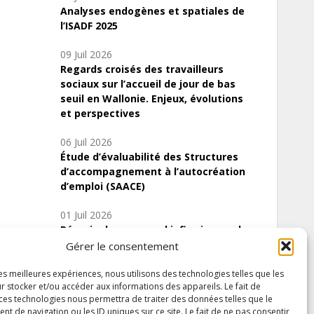
Analyses endogènes et spatiales de
l’ISADF 2025
09 Juil 2026
Regards croisés des travailleurs
sociaux sur l’accueil de jour de bas
seuil en Wallonie. Enjeux, évolutions
et perspectives
06 Juil 2026
Étude d’évaluabilité des Structures
d’accompagnement à l’autocréation
d’emploi (SAACE)
01 Juil 2026
Pénurie du personnel infirmier :quels
indicateurs d’offre de soins pour
Gérer le consentement
comprendre la situation en Wallonie ?
les meilleures expériences, nous utilisons des technologies telles que les
r stocker et/ou accéder aux informations des appareils. Le fait de
 ces technologies nous permettra de traiter des données telles que le
 de navigation ou les ID uniques sur ce site. Le fait de ne pas consentir