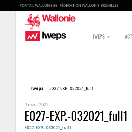
PORTAIL WALLONIE.BE
FÉDÉRATION WALLONIE-BRUXELLES
IWEPS
AC
Fichier média
Iweps
/
E027-EXP.-032021_full1
9 mars 2021
E027-EXP.-032021_full1
E027-EXP.-032021_full1