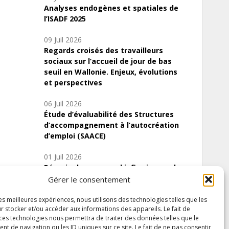
Analyses endogènes et spatiales de
l’ISADF 2025
09 Juil 2026
Regards croisés des travailleurs
sociaux sur l’accueil de jour de bas
seuil en Wallonie. Enjeux, évolutions
et perspectives
06 Juil 2026
Étude d’évaluabilité des Structures
d’accompagnement à l’autocréation
d’emploi (SAACE)
01 Juil 2026
Pénurie du personnel infirmier :quels
indicateurs d’offre de soins pour
Gérer le consentement
comprendre la situation en Wallonie ?
les meilleures expériences, nous utilisons des technologies telles que les
r stocker et/ou accéder aux informations des appareils. Le fait de
 ces technologies nous permettra de traiter des données telles que le
 de navigation ou les ID uniques sur ce site. Le fait de ne pas consentir