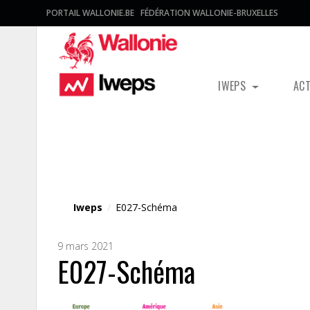
PORTAIL WALLONIE.BE
FÉDÉRATION WALLONIE-BRUXELLES
IWEPS
AC
Fichier média
Iweps
/
E027-Schéma
9 mars 2021
E027-Schéma