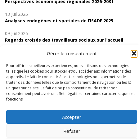
Perspectives économiques régionales 2026-2031
13 Juil 2026
Analyses endogènes et spatiales de l’ISADF 2025
09 Juil 2026
Regards croisés des travailleurs sociaux sur l’accueil
de jour de bas seuil en Wallonie. Enjeux, évolutions et
perspectives
Gérer le consentement
06 Juil 2026
Pour offrir les meilleures expériences, nous utilisons des technologies
telles que les cookies pour stocker et/ou accéder aux informations des
Étude d’évaluabilité des Structures
appareils. Le fait de consentir à ces technologies nous permettra de
d’accompagnement à l’autocréation d’emploi (SAACE)
traiter des données telles que le comportement de navigation ou les ID
uniques sur ce site. Le fait de ne pas consentir ou de retirer son
01 Juil 2026
consentement peut avoir un effet négatif sur certaines caractéristiques et
Pénurie du personnel infirmier :quels indicateurs
fonctions.
d’offre de soins pour comprendre la situation en
Wallonie ?
Accepter
Refuser