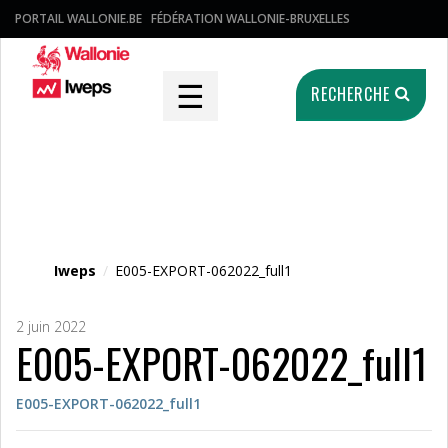
PORTAIL WALLONIE.BE
FÉDÉRATION WALLONIE-BRUXELLES
☰
RECHERCHE
Fichier média
Iweps
/
E005-EXPORT-062022_full1
2 juin 2022
E005-EXPORT-062022_full1
E005-EXPORT-062022_full1