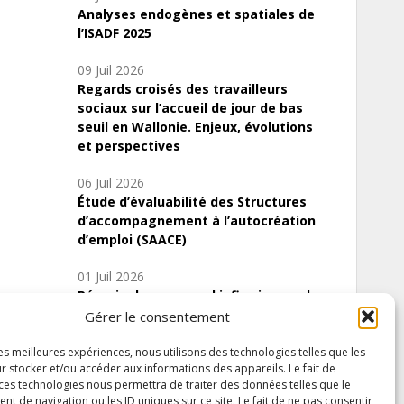
Analyses endogènes et spatiales de
l’ISADF 2025
09 Juil 2026
Regards croisés des travailleurs
sociaux sur l’accueil de jour de bas
seuil en Wallonie. Enjeux, évolutions
et perspectives
06 Juil 2026
Étude d’évaluabilité des Structures
d’accompagnement à l’autocréation
d’emploi (SAACE)
01 Juil 2026
Pénurie du personnel infirmier :quels
indicateurs d’offre de soins pour
Gérer le consentement
comprendre la situation en Wallonie ?
les meilleures expériences, nous utilisons des technologies telles que les
r stocker et/ou accéder aux informations des appareils. Le fait de
 ces technologies nous permettra de traiter des données telles que le
 de navigation ou les ID uniques sur ce site. Le fait de ne pas consentir