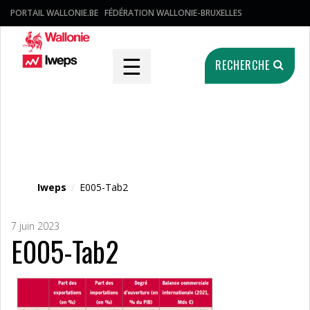
PORTAIL WALLONIE.BE
FÉDÉRATION WALLONIE-BRUXELLES
☰
RECHERCHE
Fichier média
Iweps
/
E005-Tab2
7 juin 2023
E005-Tab2