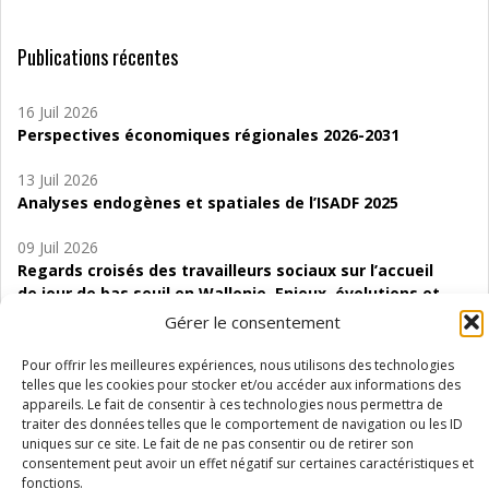
Publications récentes
16 Juil 2026
Perspectives économiques régionales 2026-2031
13 Juil 2026
Analyses endogènes et spatiales de l’ISADF 2025
09 Juil 2026
Regards croisés des travailleurs sociaux sur l’accueil
de jour de bas seuil en Wallonie. Enjeux, évolutions et
perspectives
Gérer le consentement
06 Juil 2026
Pour offrir les meilleures expériences, nous utilisons des technologies
Étude d’évaluabilité des Structures
telles que les cookies pour stocker et/ou accéder aux informations des
appareils. Le fait de consentir à ces technologies nous permettra de
d’accompagnement à l’autocréation d’emploi (SAACE)
traiter des données telles que le comportement de navigation ou les ID
uniques sur ce site. Le fait de ne pas consentir ou de retirer son
01 Juil 2026
consentement peut avoir un effet négatif sur certaines caractéristiques et
Pénurie du personnel infirmier :quels indicateurs
fonctions.