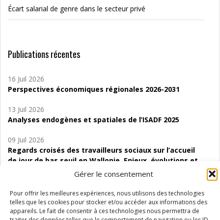
Écart salarial de genre dans le secteur privé
Publications récentes
16 Juil 2026
Perspectives économiques régionales 2026-2031
13 Juil 2026
Analyses endogènes et spatiales de l’ISADF 2025
09 Juil 2026
Regards croisés des travailleurs sociaux sur l’accueil
de jour de bas seuil en Wallonie. Enjeux, évolutions et
perspectives
Gérer le consentement
06 Juil 2026
Pour offrir les meilleures expériences, nous utilisons des technologies
Étude d’évaluabilité des Structures
telles que les cookies pour stocker et/ou accéder aux informations des
d’accompagnement à l’autocréation d’emploi (SAACE)
appareils. Le fait de consentir à ces technologies nous permettra de
traiter des données telles que le comportement de navigation ou les ID