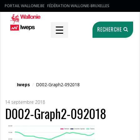
PORTAIL WALLONIE.BE
FÉDÉRATION WALLONIE-BRUXELLES
☰
RECHERCHE
Fichier média
Iweps
/
D002-Graph2-092018
14 septembre 2018
D002-Graph2-092018