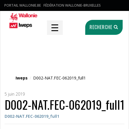
PORTAIL WALLONIE.BE
FÉDÉRATION WALLONIE-BRUXELLES
☰
RECHERCHE
Fichier média
Iweps
/
D002-NAT.FEC-062019_full1
5 juin 2019
D002-NAT.FEC-062019_full1
D002-NAT.FEC-062019_full1