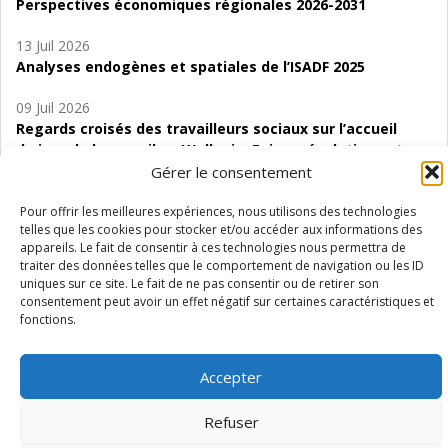
Perspectives économiques régionales 2026-2031
13 Juil 2026
Analyses endogènes et spatiales de l’ISADF 2025
09 Juil 2026
Regards croisés des travailleurs sociaux sur l’accueil
de jour de bas seuil en Wallonie. Enjeux, évolutions et
perspectives
Gérer le consentement
06 Juil 2026
Pour offrir les meilleures expériences, nous utilisons des technologies
telles que les cookies pour stocker et/ou accéder aux informations des
Étude d’évaluabilité des Structures
appareils. Le fait de consentir à ces technologies nous permettra de
d’accompagnement à l’autocréation d’emploi (SAACE)
traiter des données telles que le comportement de navigation ou les ID
uniques sur ce site. Le fait de ne pas consentir ou de retirer son
01 Juil 2026
consentement peut avoir un effet négatif sur certaines caractéristiques et
Pénurie du personnel infirmier :quels indicateurs
fonctions.
d’offre de soins pour comprendre la situation en
Wallonie ?
Accepter
Refuser