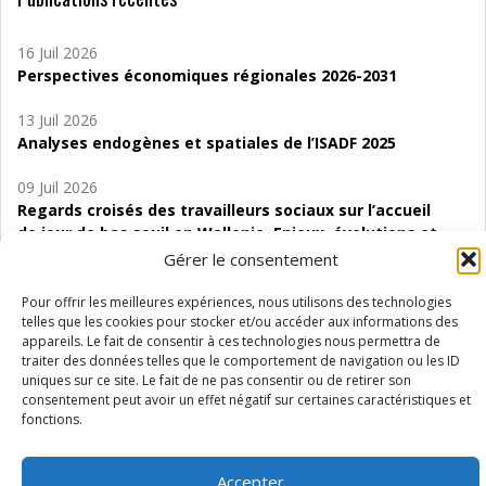
16 Juil 2026
Perspectives économiques régionales 2026-2031
13 Juil 2026
Analyses endogènes et spatiales de l’ISADF 2025
09 Juil 2026
Regards croisés des travailleurs sociaux sur l’accueil
de jour de bas seuil en Wallonie. Enjeux, évolutions et
perspectives
Gérer le consentement
06 Juil 2026
Pour offrir les meilleures expériences, nous utilisons des technologies
Étude d’évaluabilité des Structures
telles que les cookies pour stocker et/ou accéder aux informations des
appareils. Le fait de consentir à ces technologies nous permettra de
d’accompagnement à l’autocréation d’emploi (SAACE)
traiter des données telles que le comportement de navigation ou les ID
uniques sur ce site. Le fait de ne pas consentir ou de retirer son
01 Juil 2026
consentement peut avoir un effet négatif sur certaines caractéristiques et
Pénurie du personnel infirmier :quels indicateurs
fonctions.
d’offre de soins pour comprendre la situation en
Wallonie ?
Accepter