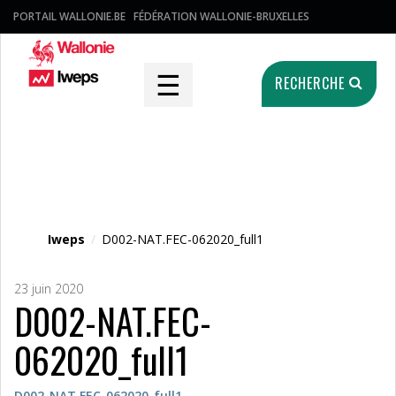
PORTAIL WALLONIE.BE
FÉDÉRATION WALLONIE-BRUXELLES
☰
RECHERCHE
Fichier média
Iweps
/
D002-NAT.FEC-062020_full1
23 juin 2020
D002-NAT.FEC-
062020_full1
D002-NAT.FEC-062020_full1