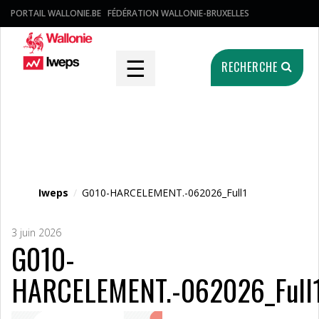
PORTAIL WALLONIE.BE
FÉDÉRATION WALLONIE-BRUXELLES
☰
RECHERCHE
Fichier média
Iweps
/
G010-HARCELEMENT.-062026_Full1
3 juin 2026
G010-
HARCELEMENT.-062026_Full