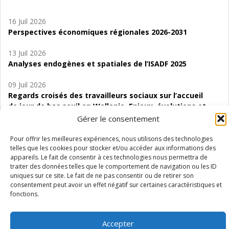
16 Juil 2026
Perspectives économiques régionales 2026-2031
13 Juil 2026
Analyses endogènes et spatiales de l’ISADF 2025
09 Juil 2026
Regards croisés des travailleurs sociaux sur l’accueil
de jour de bas seuil en Wallonie. Enjeux, évolutions et
perspectives
Gérer le consentement
06 Juil 2026
Pour offrir les meilleures expériences, nous utilisons des technologies
Étude d’évaluabilité des Structures
telles que les cookies pour stocker et/ou accéder aux informations des
appareils. Le fait de consentir à ces technologies nous permettra de
d’accompagnement à l’autocréation d’emploi (SAACE)
traiter des données telles que le comportement de navigation ou les ID
uniques sur ce site. Le fait de ne pas consentir ou de retirer son
01 Juil 2026
consentement peut avoir un effet négatif sur certaines caractéristiques et
Pénurie du personnel infirmier :quels indicateurs
fonctions.
d’offre de soins pour comprendre la situation en
Wallonie ?
Accepter