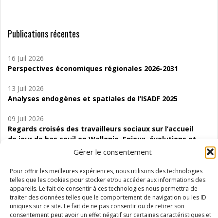
Publications récentes
16 Juil 2026
Perspectives économiques régionales 2026-2031
13 Juil 2026
Analyses endogènes et spatiales de l’ISADF 2025
09 Juil 2026
Regards croisés des travailleurs sociaux sur l’accueil
de jour de bas seuil en Wallonie. Enjeux, évolutions et
perspectives
Gérer le consentement
06 Juil 2026
Pour offrir les meilleures expériences, nous utilisons des technologies
Étude d’évaluabilité des Structures
telles que les cookies pour stocker et/ou accéder aux informations des
appareils. Le fait de consentir à ces technologies nous permettra de
d’accompagnement à l’autocréation d’emploi (SAACE)
traiter des données telles que le comportement de navigation ou les ID
uniques sur ce site. Le fait de ne pas consentir ou de retirer son
01 Juil 2026
consentement peut avoir un effet négatif sur certaines caractéristiques et