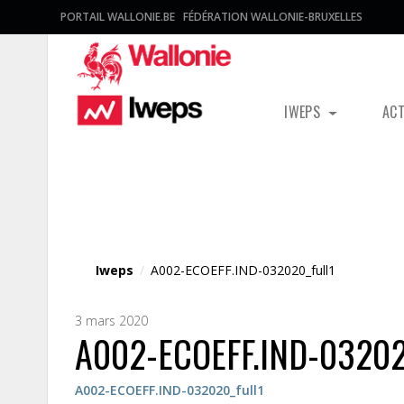
PORTAIL WALLONIE.BE
FÉDÉRATION WALLONIE-BRUXELLES
IWEPS
AC
Fichier média
Iweps
/
A002-ECOEFF.IND-032020_full1
3 mars 2020
A002-ECOEFF.IND-03202
A002-ECOEFF.IND-032020_full1