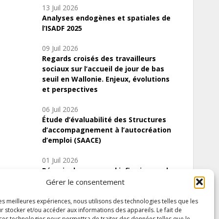
13 Juil 2026
Analyses endogènes et spatiales de
l’ISADF 2025
09 Juil 2026
Regards croisés des travailleurs
sociaux sur l’accueil de jour de bas
seuil en Wallonie. Enjeux, évolutions
et perspectives
06 Juil 2026
Étude d’évaluabilité des Structures
d’accompagnement à l’autocréation
d’emploi (SAACE)
01 Juil 2026
Pénurie du personnel infirmier :quels
indicateurs d’offre de soins pour
Gérer le consentement
comprendre la situation en Wallonie ?
les meilleures expériences, nous utilisons des technologies telles que les
r stocker et/ou accéder aux informations des appareils. Le fait de
 ces technologies nous permettra de traiter des données telles que le