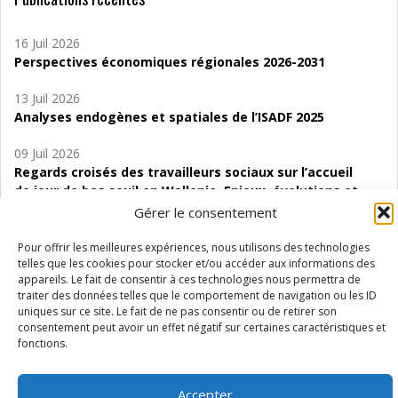
16 Juil 2026
Perspectives économiques régionales 2026-2031
13 Juil 2026
Analyses endogènes et spatiales de l’ISADF 2025
09 Juil 2026
Regards croisés des travailleurs sociaux sur l’accueil
de jour de bas seuil en Wallonie. Enjeux, évolutions et
perspectives
Gérer le consentement
06 Juil 2026
Pour offrir les meilleures expériences, nous utilisons des technologies
Étude d’évaluabilité des Structures
telles que les cookies pour stocker et/ou accéder aux informations des
appareils. Le fait de consentir à ces technologies nous permettra de
d’accompagnement à l’autocréation d’emploi (SAACE)
traiter des données telles que le comportement de navigation ou les ID
uniques sur ce site. Le fait de ne pas consentir ou de retirer son
01 Juil 2026
consentement peut avoir un effet négatif sur certaines caractéristiques et
Pénurie du personnel infirmier :quels indicateurs
fonctions.
d’offre de soins pour comprendre la situation en
Wallonie ?
Accepter