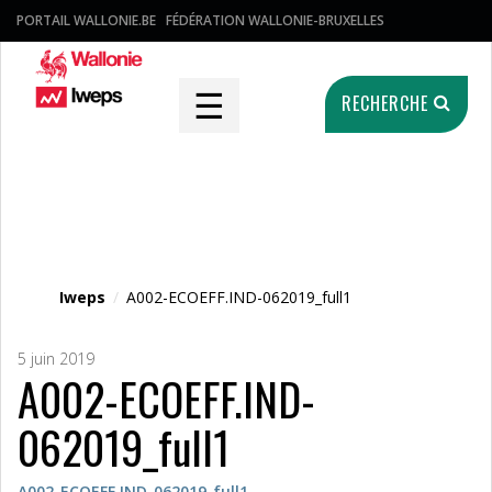
PORTAIL WALLONIE.BE
FÉDÉRATION WALLONIE-BRUXELLES
☰
RECHERCHE
Fichier média
Iweps
/
A002-ECOEFF.IND-062019_full1
5 juin 2019
A002-ECOEFF.IND-
062019_full1
A002-ECOEFF.IND-062019_full1