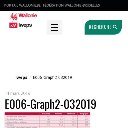
PORTAIL WALLONIE.BE
FÉDÉRATION WALLONIE-BRUXELLES
☰
RECHERCHE
Fichier média
Iweps
/
E006-Graph2-032019
14 mars 2019
E006-Graph2-032019