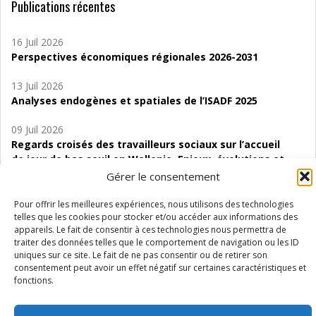
Publications récentes
16 Juil 2026
Perspectives économiques régionales 2026-2031
13 Juil 2026
Analyses endogènes et spatiales de l’ISADF 2025
09 Juil 2026
Regards croisés des travailleurs sociaux sur l’accueil
de jour de bas seuil en Wallonie. Enjeux, évolutions et
perspectives
Gérer le consentement
06 Juil 2026
Pour offrir les meilleures expériences, nous utilisons des technologies
Étude d’évaluabilité des Structures
telles que les cookies pour stocker et/ou accéder aux informations des
appareils. Le fait de consentir à ces technologies nous permettra de
d’accompagnement à l’autocréation d’emploi (SAACE)
traiter des données telles que le comportement de navigation ou les ID
uniques sur ce site. Le fait de ne pas consentir ou de retirer son
01 Juil 2026
consentement peut avoir un effet négatif sur certaines caractéristiques et
Pénurie du personnel infirmier :quels indicateurs
fonctions.
d’offre de soins pour comprendre la situation en
Wallonie ?