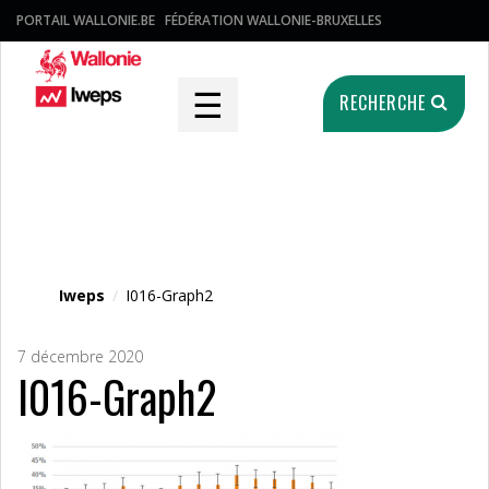
PORTAIL WALLONIE.BE
FÉDÉRATION WALLONIE-BRUXELLES
☰
RECHERCHE
Fichier média
Iweps
/
I016-Graph2
7 décembre 2020
I016-Graph2