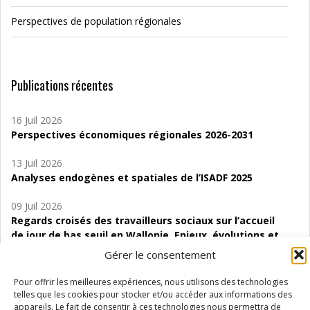
Perspectives de population régionales
Publications récentes
16 Juil 2026
Perspectives économiques régionales 2026-2031
13 Juil 2026
Analyses endogènes et spatiales de l’ISADF 2025
09 Juil 2026
Regards croisés des travailleurs sociaux sur l’accueil
de jour de bas seuil en Wallonie. Enjeux, évolutions et
perspectives
Gérer le consentement
06 Juil 2026
Pour offrir les meilleures expériences, nous utilisons des technologies
Étude d’évaluabilité des Structures
telles que les cookies pour stocker et/ou accéder aux informations des
d’accompagnement à l’autocréation d’emploi (SAACE)
appareils. Le fait de consentir à ces technologies nous permettra de