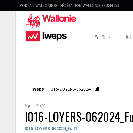
PORTAIL WALLONIE.BE
FÉDÉRATION WALLONIE-BRUXELLES
IWEPS
AC
Fichier média
Iweps
/
I016-LOYERS-062024_Full1
6 juin 2024
I016-LOYERS-062024_Fu
I016-LOYERS-062024_Full1