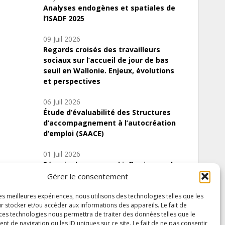
Analyses endogènes et spatiales de
l’ISADF 2025
09 Juil 2026
Regards croisés des travailleurs
sociaux sur l’accueil de jour de bas
seuil en Wallonie. Enjeux, évolutions
et perspectives
06 Juil 2026
Étude d’évaluabilité des Structures
d’accompagnement à l’autocréation
d’emploi (SAACE)
01 Juil 2026
Pénurie du personnel infirmier :quels
indicateurs d’offre de soins pour
Gérer le consentement
comprendre la situation en Wallonie ?
les meilleures expériences, nous utilisons des technologies telles que les
r stocker et/ou accéder aux informations des appareils. Le fait de
 ces technologies nous permettra de traiter des données telles que le
 de navigation ou les ID uniques sur ce site. Le fait de ne pas consentir