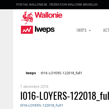
PORTAIL WALLONIE.BE
FÉDÉRATION WALLONIE-BRUXELLES
IWEPS
AC
Fichier média
Iweps
/
I016-LOYERS-122018_full1
7 décembre 2018
I016-LOYERS-122018_ful
I016-LOYERS-122018_full1