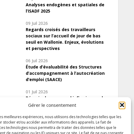
Analyses endogènes et spatiales de
l’ISADF 2025
09 Juil 2026
Regards croisés des travailleurs
sociaux sur l’accueil de jour de bas
seuil en Wallonie. Enjeux, évolutions
et perspectives
06 Juil 2026
Étude d’évaluabilité des Structures
d’accompagnement à l’autocréation
d’emploi (SAACE)
01 Juil 2026
Pénurie du personnel infirmier :quels
indicateurs d’offre de soins pour
Gérer le consentement
comprendre la situation en Wallonie ?
les meilleures expériences, nous utilisons des technologies telles que les
r stocker et/ou accéder aux informations des appareils. Le fait de
 ces technologies nous permettra de traiter des données telles que le
 de navigation ou les ID uniques sur ce site. Le fait de ne pas consentir