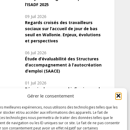
l’ISADF 2025
09 Juil 2026
Regards croisés des travailleurs
sociaux sur l’accueil de jour de bas
seuil en Wallonie. Enjeux, évolutions
et perspectives
06 Juil 2026
Étude d’évaluabilité des Structures
d’accompagnement à l’autocréation
d’emploi (SAACE)
01 Juil 2026
Pénurie du personnel infirmier :quels
indicateurs d’offre de soins pour
Gérer le consentement
comprendre la situation en Wallonie ?
les meilleures expériences, nous utilisons des technologies telles que les
r stocker et/ou accéder aux informations des appareils. Le fait de
 ces technologies nous permettra de traiter des données telles que le
 de navigation ou les ID uniques sur ce site. Le fait de ne pas consentir
Inscrivez-vous à notre newsletter
r son consentement peut avoir un effet négatif sur certaines