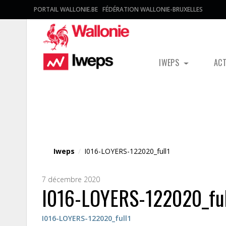
PORTAIL WALLONIE.BE
FÉDÉRATION WALLONIE-BRUXELLES
IWEPS
AC
Fichier média
Iweps
/
I016-LOYERS-122020_full1
7 décembre 2020
I016-LOYERS-122020_ful
I016-LOYERS-122020_full1