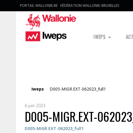
PORTAIL WALLONIE.BE
FÉDÉRATION WALLONIE-BRUXELLES
IWEPS
AC
Fichier média
Iweps
/
D005-MIGR.EXT-062023_full1
6 juin 2023
D005-MIGR.EXT-062023_
D005-MIGR.EXT-062023_full1