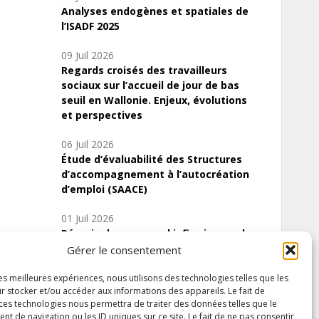
Analyses endogènes et spatiales de
l’ISADF 2025
09 Juil 2026
Regards croisés des travailleurs
sociaux sur l’accueil de jour de bas
seuil en Wallonie. Enjeux, évolutions
et perspectives
06 Juil 2026
Étude d’évaluabilité des Structures
d’accompagnement à l’autocréation
d’emploi (SAACE)
01 Juil 2026
Pénurie du personnel infirmier :quels
indicateurs d’offre de soins pour
Gérer le consentement
comprendre la situation en Wallonie ?
les meilleures expériences, nous utilisons des technologies telles que les
r stocker et/ou accéder aux informations des appareils. Le fait de
 ces technologies nous permettra de traiter des données telles que le
 de navigation ou les ID uniques sur ce site. Le fait de ne pas consentir