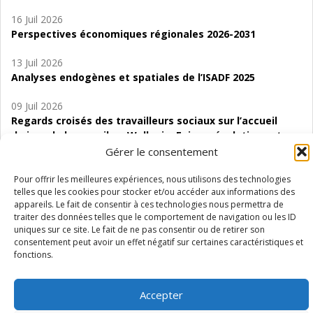
16 Juil 2026
Perspectives économiques régionales 2026-2031
13 Juil 2026
Analyses endogènes et spatiales de l’ISADF 2025
09 Juil 2026
Regards croisés des travailleurs sociaux sur l’accueil
de jour de bas seuil en Wallonie. Enjeux, évolutions et
perspectives
Gérer le consentement
06 Juil 2026
Pour offrir les meilleures expériences, nous utilisons des technologies
telles que les cookies pour stocker et/ou accéder aux informations des
Étude d’évaluabilité des Structures
appareils. Le fait de consentir à ces technologies nous permettra de
d’accompagnement à l’autocréation d’emploi (SAACE)
traiter des données telles que le comportement de navigation ou les ID
uniques sur ce site. Le fait de ne pas consentir ou de retirer son
01 Juil 2026
consentement peut avoir un effet négatif sur certaines caractéristiques et
Pénurie du personnel infirmier :quels indicateurs
fonctions.
d’offre de soins pour comprendre la situation en
Wallonie ?
Accepter