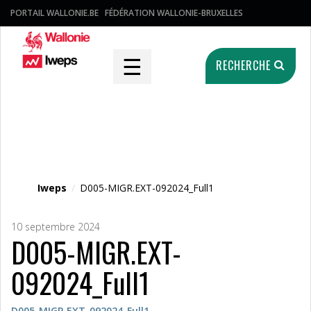
PORTAIL WALLONIE.BE
FÉDÉRATION WALLONIE-BRUXELLES
☰
RECHERCHE
Fichier média
Iweps
/
D005-MIGR.EXT-092024_Full1
10 septembre 2024
D005-MIGR.EXT-
092024_Full1
D005-MIGR.EXT-092024_Full1