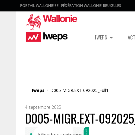
PORTAIL WALLONIE.BE
FÉDÉRATION WALLONIE-BRUXELLES
IWEPS
AC
Fichier média
Iweps
/
D005-MIGR.EXT-092025_Full1
4 septembre 2025
D005-MIGR.EXT-092025_