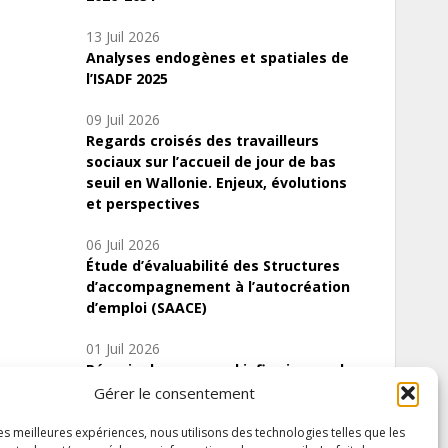
13 Juil 2026
Analyses endogènes et spatiales de
l’ISADF 2025
09 Juil 2026
Regards croisés des travailleurs
sociaux sur l’accueil de jour de bas
seuil en Wallonie. Enjeux, évolutions
et perspectives
06 Juil 2026
Étude d’évaluabilité des Structures
d’accompagnement à l’autocréation
d’emploi (SAACE)
01 Juil 2026
Pénurie du personnel infirmier :quels
indicateurs d’offre de soins pour
Gérer le consentement
comprendre la situation en Wallonie ?
les meilleures expériences, nous utilisons des technologies telles que les