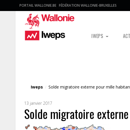
PORTAIL WALLONIE.BE
FÉDÉRATION WALLONIE-BRUXELLES
IWEPS
AC
Fichier média
Iweps
/
Solde migratoire externe pour mille habitan
13 janvier 2017
Solde migratoire externe