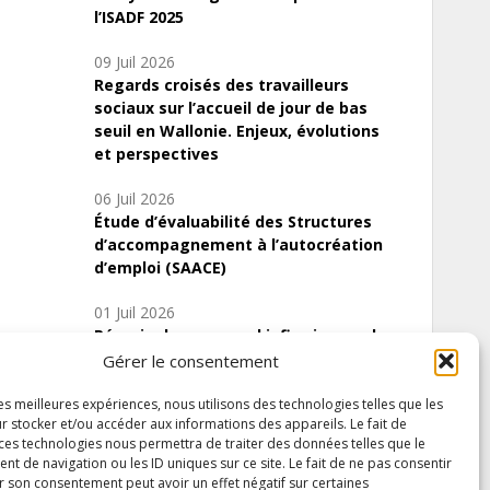
l’ISADF 2025
09 Juil 2026
Regards croisés des travailleurs
sociaux sur l’accueil de jour de bas
seuil en Wallonie. Enjeux, évolutions
et perspectives
06 Juil 2026
Étude d’évaluabilité des Structures
d’accompagnement à l’autocréation
d’emploi (SAACE)
01 Juil 2026
Pénurie du personnel infirmier :quels
indicateurs d’offre de soins pour
Gérer le consentement
comprendre la situation en Wallonie ?
les meilleures expériences, nous utilisons des technologies telles que les
r stocker et/ou accéder aux informations des appareils. Le fait de
 ces technologies nous permettra de traiter des données telles que le
 de navigation ou les ID uniques sur ce site. Le fait de ne pas consentir
Inscrivez-vous à notre newsletter
r son consentement peut avoir un effet négatif sur certaines