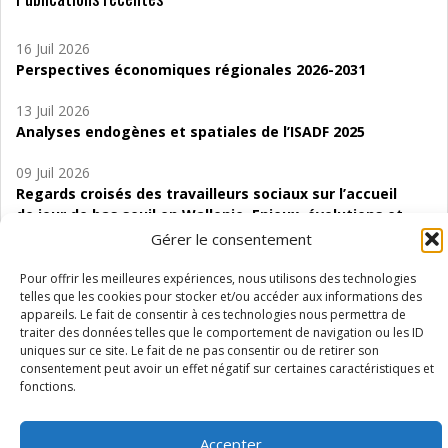
16 Juil 2026
Perspectives économiques régionales 2026-2031
13 Juil 2026
Analyses endogènes et spatiales de l’ISADF 2025
09 Juil 2026
Regards croisés des travailleurs sociaux sur l’accueil
de jour de bas seuil en Wallonie. Enjeux, évolutions et
perspectives
Gérer le consentement
06 Juil 2026
Pour offrir les meilleures expériences, nous utilisons des technologies
Étude d’évaluabilité des Structures
telles que les cookies pour stocker et/ou accéder aux informations des
appareils. Le fait de consentir à ces technologies nous permettra de
d’accompagnement à l’autocréation d’emploi (SAACE)
traiter des données telles que le comportement de navigation ou les ID
uniques sur ce site. Le fait de ne pas consentir ou de retirer son
01 Juil 2026
consentement peut avoir un effet négatif sur certaines caractéristiques et
Pénurie du personnel infirmier :quels indicateurs
fonctions.
d’offre de soins pour comprendre la situation en
Wallonie ?
Accepter