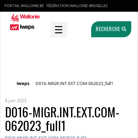
PORTAIL WALLONIE.BE
FÉDÉRATION WALLONIE-BRUXELLES
☰
RECHERCHE
Fichier média
Iweps
/
D016-MIGR.INT.EXT.COM-062023_full1
6 juin 2023
D016-MIGR.INT.EXT.COM-
062023_full1
D016-MIGR.INT.EXT.COM-062023_full1