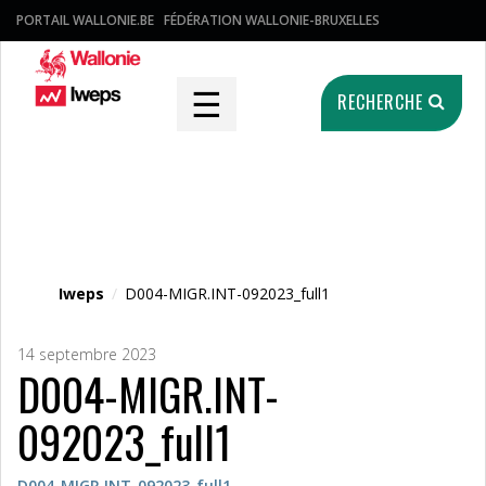
PORTAIL WALLONIE.BE
FÉDÉRATION WALLONIE-BRUXELLES
☰
RECHERCHE
Fichier média
Iweps
/
D004-MIGR.INT-092023_full1
14 septembre 2023
D004-MIGR.INT-
092023_full1
D004-MIGR.INT-092023_full1