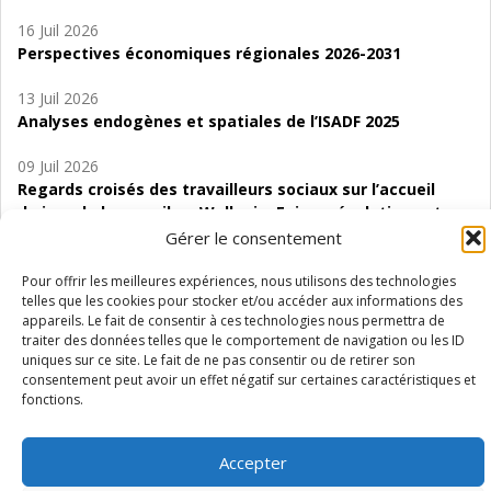
16 Juil 2026
Perspectives économiques régionales 2026-2031
13 Juil 2026
Analyses endogènes et spatiales de l’ISADF 2025
09 Juil 2026
Regards croisés des travailleurs sociaux sur l’accueil
de jour de bas seuil en Wallonie. Enjeux, évolutions et
perspectives
Gérer le consentement
06 Juil 2026
Pour offrir les meilleures expériences, nous utilisons des technologies
telles que les cookies pour stocker et/ou accéder aux informations des
Étude d’évaluabilité des Structures
appareils. Le fait de consentir à ces technologies nous permettra de
d’accompagnement à l’autocréation d’emploi (SAACE)
traiter des données telles que le comportement de navigation ou les ID
uniques sur ce site. Le fait de ne pas consentir ou de retirer son
01 Juil 2026
consentement peut avoir un effet négatif sur certaines caractéristiques et
Pénurie du personnel infirmier :quels indicateurs
fonctions.
d’offre de soins pour comprendre la situation en
Wallonie ?
Accepter