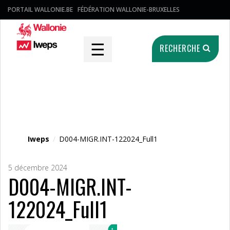
PORTAIL WALLONIE.BE
FÉDÉRATION WALLONIE-BRUXELLES
☰
RECHERCHE
Fichier média
Iweps
/
D004-MIGR.INT-122024_Full1
5 décembre 2024
D004-MIGR.INT-
122024_Full1