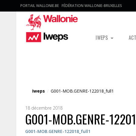
PORTAIL WALLONIE.BE
FÉDÉRATION WALLONIE-BRUXELLES
IWEPS
AC
Fichier média
Iweps
/
G001-MOB.GENRE-122018_full1
18 décembre 2018
G001-MOB.GENRE-122018
G001-MOB.GENRE-122018_full1