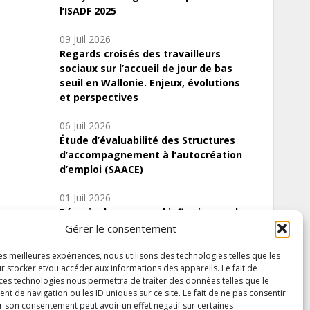
l’ISADF 2025
09 Juil 2026
Regards croisés des travailleurs
sociaux sur l’accueil de jour de bas
seuil en Wallonie. Enjeux, évolutions
et perspectives
06 Juil 2026
Étude d’évaluabilité des Structures
d’accompagnement à l’autocréation
d’emploi (SAACE)
01 Juil 2026
Pénurie du personnel infirmier :quels
indicateurs d’offre de soins pour
Gérer le consentement
comprendre la situation en Wallonie ?
les meilleures expériences, nous utilisons des technologies telles que les
r stocker et/ou accéder aux informations des appareils. Le fait de
 ces technologies nous permettra de traiter des données telles que le
 de navigation ou les ID uniques sur ce site. Le fait de ne pas consentir
Inscrivez-vous à notre newsletter
r son consentement peut avoir un effet négatif sur certaines