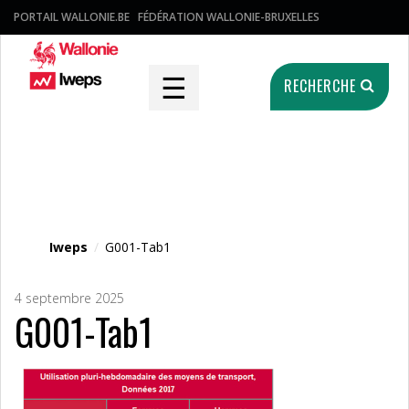
PORTAIL WALLONIE.BE
FÉDÉRATION WALLONIE-BRUXELLES
☰
RECHERCHE
Fichier média
Iweps
/
G001-Tab1
4 septembre 2025
G001-Tab1