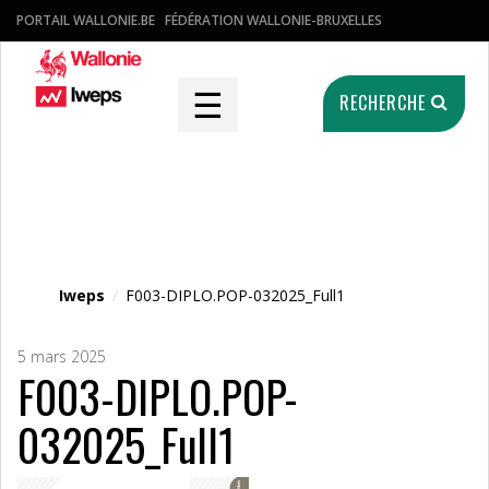
PORTAIL WALLONIE.BE
FÉDÉRATION WALLONIE-BRUXELLES
☰
RECHERCHE
Fichier média
Iweps
/
F003-DIPLO.POP-032025_Full1
5 mars 2025
F003-DIPLO.POP-
032025_Full1