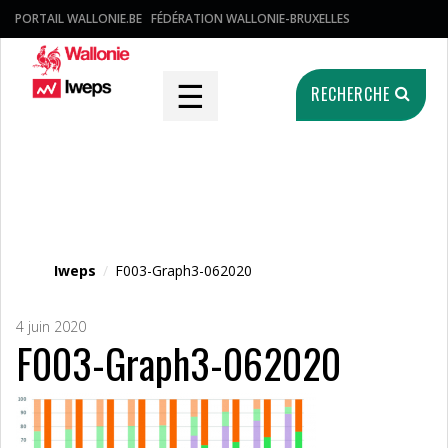
PORTAIL WALLONIE.BE
FÉDÉRATION WALLONIE-BRUXELLES
☰
RECHERCHE
Fichier média
Iweps
/
F003-Graph3-062020
4 juin 2020
F003-Graph3-062020