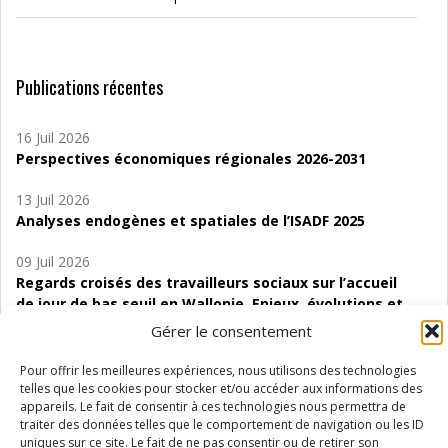
Publications récentes
16 Juil 2026
Perspectives économiques régionales 2026-2031
13 Juil 2026
Analyses endogènes et spatiales de l’ISADF 2025
09 Juil 2026
Regards croisés des travailleurs sociaux sur l’accueil
de jour de bas seuil en Wallonie. Enjeux, évolutions et
perspectives
Gérer le consentement
06 Juil 2026
Pour offrir les meilleures expériences, nous utilisons des technologies
Étude d’évaluabilité des Structures
telles que les cookies pour stocker et/ou accéder aux informations des
d’accompagnement à l’autocréation d’emploi (SAACE)
appareils. Le fait de consentir à ces technologies nous permettra de
traiter des données telles que le comportement de navigation ou les ID
uniques sur ce site. Le fait de ne pas consentir ou de retirer son