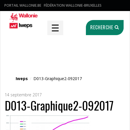
PORTAIL WALLONIE.BE
FÉDÉRATION WALLONIE-BRUXELLES
☰
RECHERCHE
Fichier média
Iweps
/
D013-Graphique2-092017
14 septembre 2017
D013-Graphique2-092017