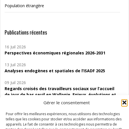
Population étrangère
Publications récentes
16 Juil 2026
Perspectives économiques régionales 2026-2031
13 Juil 2026
Analyses endogènes et spatiales de l’ISADF 2025
09 Juil 2026
Regards croisés des travailleurs sociaux sur l’accueil
de jour de bas seuil en Wallonie. Enjeux, évolutions et
perspectives
Gérer le consentement
06 Juil 2026
Pour offrir les meilleures expériences, nous utilisons des technologies
Étude d’évaluabilité des Structures
telles que les cookies pour stocker et/ou accéder aux informations des
d’accompagnement à l’autocréation d’emploi (SAACE)
appareils. Le fait de consentir à ces technologies nous permettra de