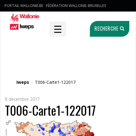
PORTAIL WALLONIE.BE
FÉDÉRATION WALLONIE-BRUXELLES
☰
RECHERCHE
Fichier média
Iweps
/
T006-Carte1-122017
8 décembre 2017
T006-Carte1-122017