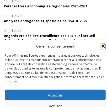
16 Juil 2026
Perspectives économiques régionales 2026-2031
13 Juil 2026
Analyses endogènes et spatiales de l’ISADF 2025
09 Juil 2026
Regards croisés des travailleurs sociaux sur l’accueil
de jour de bas seuil en Wallonie. Enjeux, évolutions et
perspectives
Gérer le consentement
06 Juil 2026
Pour offrir les meilleures expériences, nous utilisons des technologies
telles que les cookies pour stocker et/ou accéder aux informations des
Étude d’évaluabilité des Structures
appareils. Le fait de consentir à ces technologies nous permettra de
d’accompagnement à l’autocréation d’emploi (SAACE)
traiter des données telles que le comportement de navigation ou les ID
uniques sur ce site. Le fait de ne pas consentir ou de retirer son
01 Juil 2026
consentement peut avoir un effet négatif sur certaines caractéristiques et
Pénurie du personnel infirmier :quels indicateurs
fonctions.
d’offre de soins pour comprendre la situation en
Wallonie ?
Accepter
Refuser