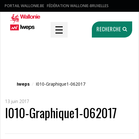
PORTAIL WALLONIE.BE
FÉDÉRATION WALLONIE-BRUXELLES
☰
RECHERCHE
Fichier média
Iweps
/
I010-Graphique1-062017
13 juin 2017
I010-Graphique1-062017