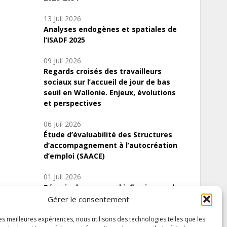
13 Juil 2026
Analyses endogènes et spatiales de
l’ISADF 2025
09 Juil 2026
Regards croisés des travailleurs
sociaux sur l’accueil de jour de bas
seuil en Wallonie. Enjeux, évolutions
et perspectives
06 Juil 2026
Étude d’évaluabilité des Structures
d’accompagnement à l’autocréation
d’emploi (SAACE)
01 Juil 2026
Pénurie du personnel infirmier :quels
indicateurs d’offre de soins pour
Gérer le consentement
comprendre la situation en Wallonie ?
les meilleures expériences, nous utilisons des technologies telles que les