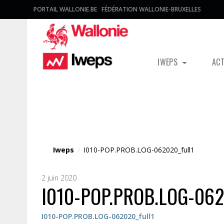
PORTAIL WALLONIE.BE
FÉDÉRATION WALLONIE-BRUXELLES
IWEPS
AC
Fichier média
Iweps
/
I010-POP.PROB.LOG-062020_full1
2 juin 2020
I010-POP.PROB.LOG-062
I010-POP.PROB.LOG-062020_full1