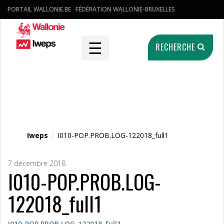
PORTAIL WALLONIE.BE
FÉDÉRATION WALLONIE-BRUXELLES
☰
RECHERCHE
Fichier média
Iweps
/
I010-POP.PROB.LOG-122018_full1
7 décembre 2018
I010-POP.PROB.LOG-
122018_full1
I010-POP.PROB.LOG-122018_full1