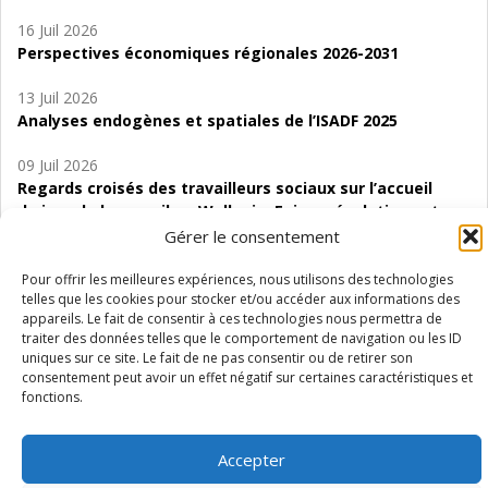
16 Juil 2026
Perspectives économiques régionales 2026-2031
13 Juil 2026
Analyses endogènes et spatiales de l’ISADF 2025
09 Juil 2026
Regards croisés des travailleurs sociaux sur l’accueil
de jour de bas seuil en Wallonie. Enjeux, évolutions et
perspectives
Gérer le consentement
06 Juil 2026
Pour offrir les meilleures expériences, nous utilisons des technologies
telles que les cookies pour stocker et/ou accéder aux informations des
Étude d’évaluabilité des Structures
appareils. Le fait de consentir à ces technologies nous permettra de
d’accompagnement à l’autocréation d’emploi (SAACE)
traiter des données telles que le comportement de navigation ou les ID
uniques sur ce site. Le fait de ne pas consentir ou de retirer son
01 Juil 2026
consentement peut avoir un effet négatif sur certaines caractéristiques et
Pénurie du personnel infirmier :quels indicateurs
fonctions.
d’offre de soins pour comprendre la situation en
Wallonie ?
Accepter