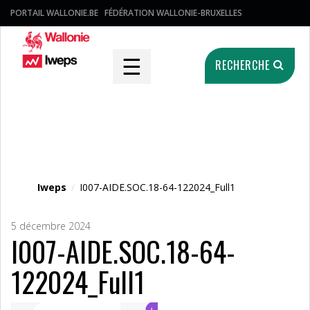
PORTAIL WALLONIE.BE
FÉDÉRATION WALLONIE-BRUXELLES
☰
RECHERCHE
Fichier média
Iweps
/
I007-AIDE.SOC.18-64-122024_Full1
5 décembre 2024
I007-AIDE.SOC.18-64-
122024_Full1