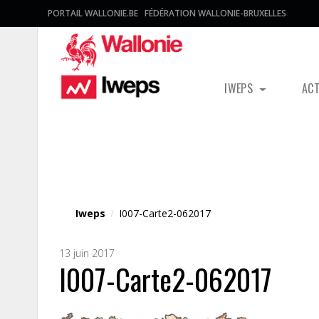
PORTAIL WALLONIE.BE
FÉDÉRATION WALLONIE-BRUXELLES
IWEPS
AC
Fichier média
Iweps
/
I007-Carte2-062017
13 juin 2017
I007-Carte2-062017