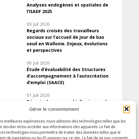
Analyses endogènes et spatiales de
l’ISADF 2025
09 Juil 2026
Regards croisés des travailleurs
sociaux sur l’accueil de jour de bas
seuil en Wallonie. Enjeux, évolutions
et perspectives
06 Juil 2026
Étude d’évaluabilité des Structures
d’accompagnement à l’autocréation
d’emploi (SAACE)
01 Juil 2026
Pénurie du personnel infirmier :quels
indicateurs d’offre de soins pour
Gérer le consentement
comprendre la situation en Wallonie ?
les meilleures expériences, nous utilisons des technologies telles que les
r stocker et/ou accéder aux informations des appareils. Le fait de
 ces technologies nous permettra de traiter des données telles que le
 de navigation ou les ID uniques sur ce site. Le fait de ne pas consentir