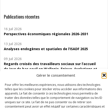
Publications récentes
16 Juil 2026
Perspectives économiques régionales 2026-2031
13 Juil 2026
Analyses endogènes et spatiales de l’ISADF 2025
09 Juil 2026
Regards croisés des travailleurs sociaux sur l’accueil
de jour de bas seuil en Wallonie. Enjeux, évolutions et
perspectives
Gérer le consentement
06 Juil 2026
Pour offrir les meilleures expériences, nous utilisons des technologies
Étude d’évaluabilité des Structures
telles que les cookies pour stocker et/ou accéder aux informations des
appareils. Le fait de consentir à ces technologies nous permettra de
d’accompagnement à l’autocréation d’emploi (SAACE)
traiter des données telles que le comportement de navigation ou les ID
uniques sur ce site. Le fait de ne pas consentir ou de retirer son
01 Juil 2026
consentement peut avoir un effet négatif sur certaines caractéristiques et