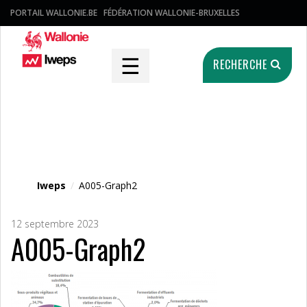
PORTAIL WALLONIE.BE
FÉDÉRATION WALLONIE-BRUXELLES
☰
RECHERCHE
Fichier média
Iweps
/
A005-Graph2
12 septembre 2023
A005-Graph2