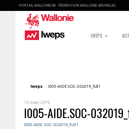
PORTAIL WALLONIE.BE
FÉDÉRATION WALLONIE-BRUXELLES
IWEPS
AC
Fichier média
Iweps
/
I005-AIDE.SOC-032019_full1
13 mars 2019
I005-AIDE.SOC-032019_f
I005-AIDE.SOC-032019_full1