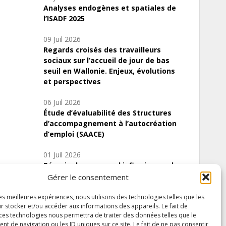
Analyses endogènes et spatiales de
l’ISADF 2025
09 Juil 2026
Regards croisés des travailleurs
sociaux sur l’accueil de jour de bas
seuil en Wallonie. Enjeux, évolutions
et perspectives
06 Juil 2026
Étude d’évaluabilité des Structures
d’accompagnement à l’autocréation
d’emploi (SAACE)
01 Juil 2026
Pénurie du personnel infirmier :quels
indicateurs d’offre de soins pour
Gérer le consentement
comprendre la situation en Wallonie ?
les meilleures expériences, nous utilisons des technologies telles que les
r stocker et/ou accéder aux informations des appareils. Le fait de
 ces technologies nous permettra de traiter des données telles que le
 de navigation ou les ID uniques sur ce site. Le fait de ne pas consentir