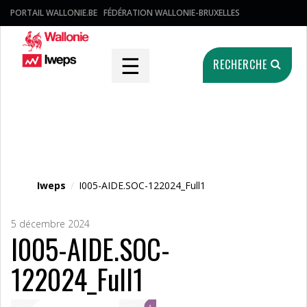
PORTAIL WALLONIE.BE
FÉDÉRATION WALLONIE-BRUXELLES
☰
RECHERCHE
Fichier média
Iweps
/
I005-AIDE.SOC-122024_Full1
5 décembre 2024
I005-AIDE.SOC-
122024_Full1