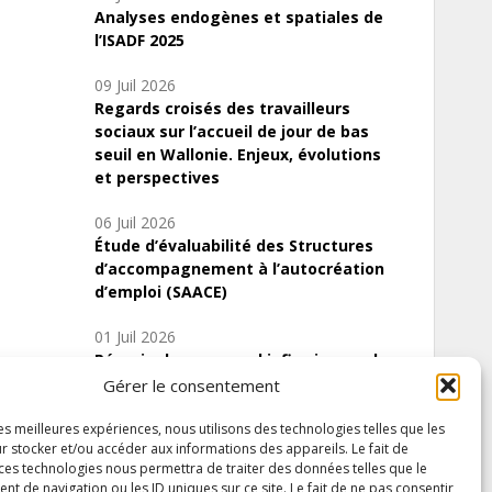
Analyses endogènes et spatiales de
l’ISADF 2025
09 Juil 2026
Regards croisés des travailleurs
sociaux sur l’accueil de jour de bas
seuil en Wallonie. Enjeux, évolutions
et perspectives
06 Juil 2026
Étude d’évaluabilité des Structures
d’accompagnement à l’autocréation
d’emploi (SAACE)
01 Juil 2026
Pénurie du personnel infirmier :quels
indicateurs d’offre de soins pour
Gérer le consentement
comprendre la situation en Wallonie ?
les meilleures expériences, nous utilisons des technologies telles que les
r stocker et/ou accéder aux informations des appareils. Le fait de
 ces technologies nous permettra de traiter des données telles que le
 de navigation ou les ID uniques sur ce site. Le fait de ne pas consentir