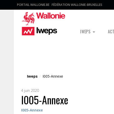
PORTAIL WALLONIE.BE
FÉDÉRATION WALLONIE-BRUXELLES
IWEPS
AC
Fichier média
Iweps
/
I005-Annexe
4 juin 2020
I005-Annexe
I005-Annexe