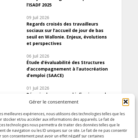
l’ISADF 2025
09 Juil 2026
Regards croisés des travailleurs
sociaux sur l’accueil de jour de bas
seuil en Wallonie. Enjeux, évolutions
et perspectives
06 Juil 2026
Étude d’évaluabilité des Structures
d’accompagnement à l’autocréation
d’emploi (SAACE)
01 Juil 2026
Pénurie du personnel infirmier :quels
indicateurs d’offre de soins pour
Gérer le consentement
comprendre la situation en Wallonie ?
les meilleures expériences, nous utilisons des technologies telles que les
r stocker et/ou accéder aux informations des appareils. Le fait de
 ces technologies nous permettra de traiter des données telles que le
 de navigation ou les ID uniques sur ce site. Le fait de ne pas consentir
Inscrivez-vous à notre newsletter
r son consentement peut avoir un effet négatif sur certaines