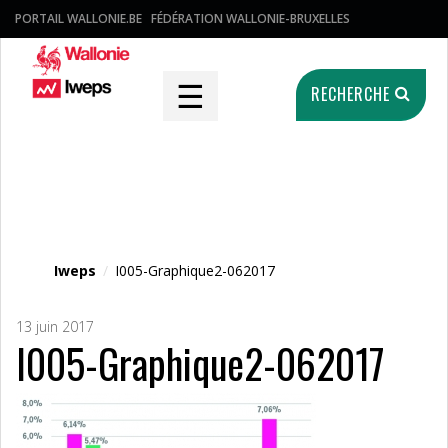
PORTAIL WALLONIE.BE
FÉDÉRATION WALLONIE-BRUXELLES
☰
RECHERCHE
Fichier média
Iweps
/
I005-Graphique2-062017
13 juin 2017
I005-Graphique2-062017