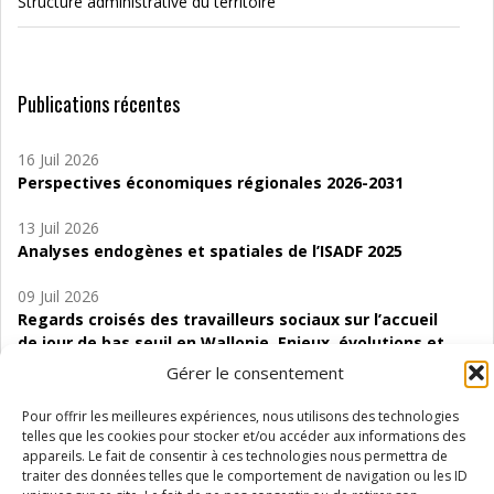
Structure administrative du territoire
Publications récentes
16 Juil 2026
Perspectives économiques régionales 2026-2031
13 Juil 2026
Analyses endogènes et spatiales de l’ISADF 2025
09 Juil 2026
Regards croisés des travailleurs sociaux sur l’accueil
de jour de bas seuil en Wallonie. Enjeux, évolutions et
perspectives
Gérer le consentement
06 Juil 2026
Pour offrir les meilleures expériences, nous utilisons des technologies
Étude d’évaluabilité des Structures
telles que les cookies pour stocker et/ou accéder aux informations des
d’accompagnement à l’autocréation d’emploi (SAACE)
appareils. Le fait de consentir à ces technologies nous permettra de
traiter des données telles que le comportement de navigation ou les ID