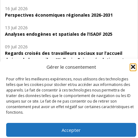
16 Juil 2026
Perspectives économiques régionales 2026-2031
13 Juil 2026
Analyses endogènes et spatiales de l’ISADF 2025
09 Juil 2026
Regards croisés des travailleurs sociaux sur l’accueil
de jour de bas seuil en Wallonie. Enjeux, évolutions et
perspectives
Gérer le consentement
06 Juil 2026
Pour offrir les meilleures expériences, nous utilisons des technologies
telles que les cookies pour stocker et/ou accéder aux informations des
Étude d’évaluabilité des Structures
appareils. Le fait de consentir à ces technologies nous permettra de
d’accompagnement à l’autocréation d’emploi (SAACE)
traiter des données telles que le comportement de navigation ou les ID
uniques sur ce site. Le fait de ne pas consentir ou de retirer son
01 Juil 2026
consentement peut avoir un effet négatif sur certaines caractéristiques et
Pénurie du personnel infirmier :quels indicateurs
fonctions.
d’offre de soins pour comprendre la situation en
Wallonie ?
Accepter