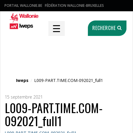
PORTAIL WALLONIE.BE
FÉDÉRATION WALLONIE-BRUXELLES
☰
RECHERCHE
Fichier média
Iweps
/
L009-PART.TIME.COM-092021_full1
15 septembre 2021
L009-PART.TIME.COM-
092021_full1
L009-PART.TIME.COM-092021_full1